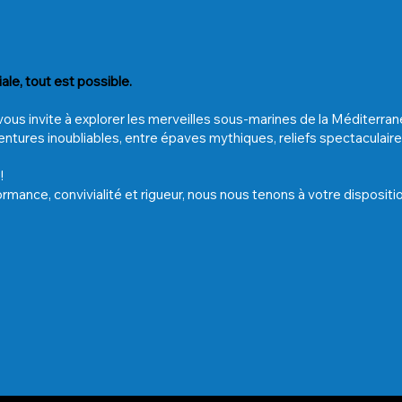
ale, tout est possible.
e vous invite à explorer les merveilles sous-marines de la Méditer
ures inoubliables, entre épaves mythiques, reliefs spectaculaires
!
ormance, convivialité et rigueur, nous nous tenons à votre dispositi