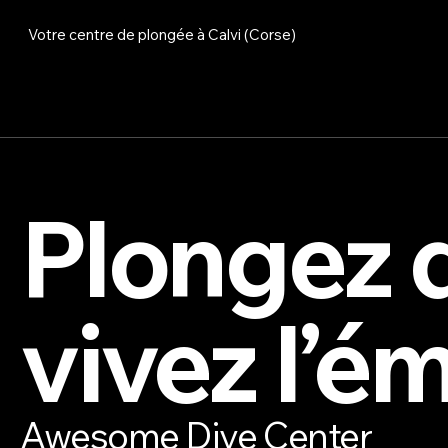
Votre centre de plongée à Calvi (Corse)
Plongez d
vivez l’é
Awesome Dive Center