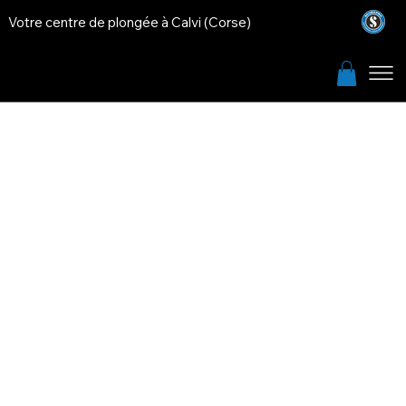
Votre centre de plongée à Calvi (Corse)
Mentions légales
Calvi plongée
04 95 65 33 67 / 06 18 01 41 83
calviplongee@gmail.com
Quai Landry Port de plaisance
20260 • Calvi
SIREN : 503379042