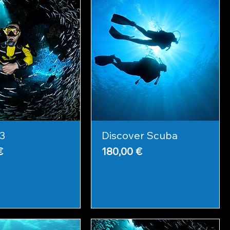
 3
Discover Scuba
Prix
€
180,00 €