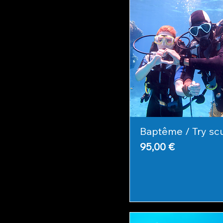
Baptême / Try sc
Prix
95,00 €