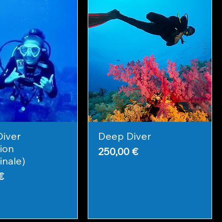
Diver
Deep Diver
ion
Prix
250,00 €
inale)
€