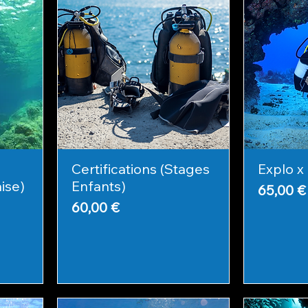
Certifications (Stages
Explo x 
ise)
Enfants)
Prix
65,00 €
Prix
60,00 €