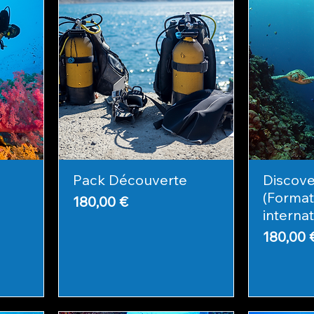
Pack Découverte
Discov
(Format
Prix
180,00 €
internat
Prix
180,00 