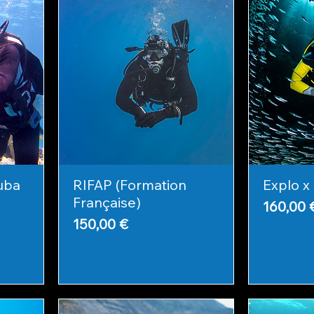
uba
RIFAP (Formation
Explo x
Française)
Prix
160,00 
Prix
150,00 €