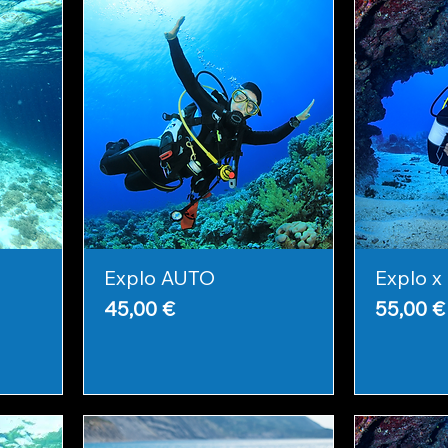
Explo AUTO
Explo x 
Prix
Prix
45,00 €
55,00 €