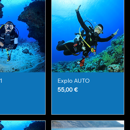
1
Explo AUTO
Prix
55,00 €