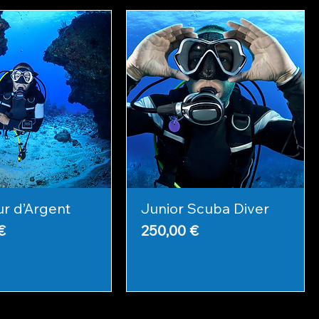
r d’Argent
Junior Scuba Diver
Prix
€
250,00 €