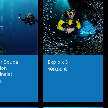
er Scuba
Explo x 3
ion
Prix
190,00 €
inale)
€