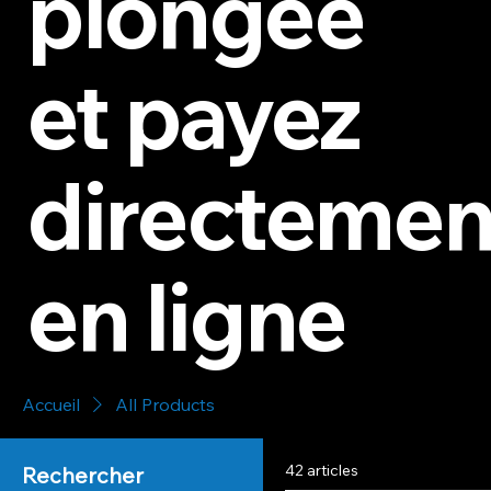
plongée
et payez
directemen
en ligne
Accueil
All Products
42 articles
Rechercher