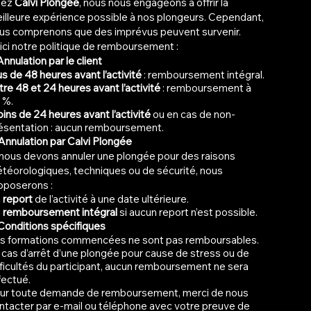
hez
Calvi Plongée
, nous nous engageons à offrir la
illeure expérience possible à nos plongeurs. Cependant,
us comprenons que des imprévus peuvent survenir.
ici notre politique de remboursement :
Annulation par le client
us de 48 heures avant l’activité
: remboursement intégral.
tre 48 et 24 heures avant l’activité
: remboursement à
 %.
ins de 24 heures avant l’activité
ou en cas de non-
ésentation : aucun remboursement.
 Annulation par Calvi Plongée
 nous devons annuler une plongée pour des raisons
téorologiques, techniques ou de sécurité, nous
oposerons :
n
report
de l’activité à une date ultérieure.
n
remboursement intégral
si aucun report n’est possible.
 Conditions spécifiques
s formations commencées ne sont pas remboursables.
 cas d’arrêt d’une plongée pour cause de stress ou de
fficultés du participant, aucun remboursement ne sera
fectué.
ur toute demande de remboursement, merci de nous
ntacter par e-mail ou téléphone avec votre preuve de