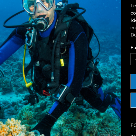
Le
co
Id
im
​D
Pa
P