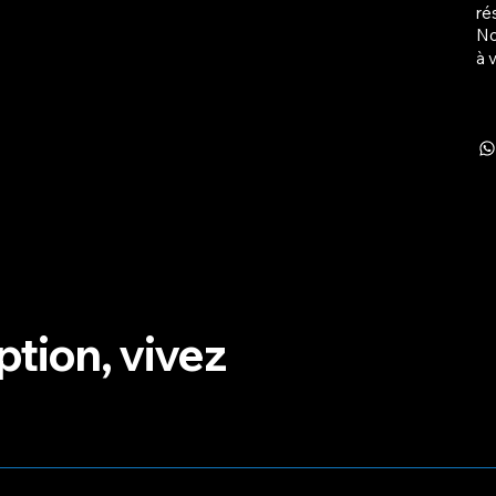
ré
No
à 
ption, vivez