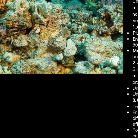
C
me
no
Vo
1. 
Pl
En
50
Mo
pr
2.
Si
mé
pr
U
U
3.
Le
En
di
ef
Po
co