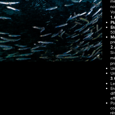
me
no
Vo
1. 
Pl
En
50
Mo
pr
2.
Si
mé
pr
U
U
3.
Le
En
di
ef
Po
co
ré