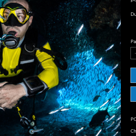
Du
Pa
P
C