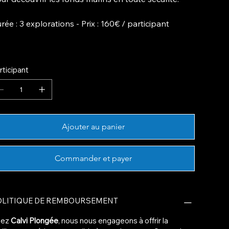
rée
: 3 explorations -
Prix
: 160€ / participant
rticipant
Ajouter au panier
Commander et payer
OLITIQUE DE REMBOURSEMENT
hez
Calvi Plongée
, nous nous engageons à offrir la