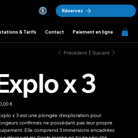
Réservez
stations & Tarifs
Contact
Paiement en ligne
Précédent
Suivant
Explo x 3
0,00 €
Explo x 3 est une plongée d’exploration pour
ongeurs confirmés ne possédant pas leur propre
uipement. Elle comprend 3 immersions encadrées
ur découvrir les fonds marins en toute sécurité.