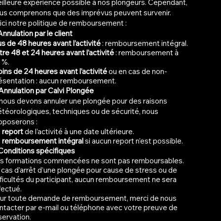
illeure expérience possible à nos plongeurs. Cependant,
us comprenons que des imprévus peuvent survenir.
ici notre politique de remboursement :
Annulation par le client
us de 48 heures avant l’activité
: remboursement intégral.
tre 48 et 24 heures avant l’activité
: remboursement à
 %.
ins de 24 heures avant l’activité
ou en cas de non-
ésentation : aucun remboursement.
 Annulation par Calvi Plongée
 nous devons annuler une plongée pour des raisons
téorologiques, techniques ou de sécurité, nous
oposerons :
n
report
de l’activité à une date ultérieure.
n
remboursement intégral
si aucun report n’est possible.
 Conditions spécifiques
s formations commencées ne sont pas remboursables.
 cas d’arrêt d’une plongée pour cause de stress ou de
fficultés du participant, aucun remboursement ne sera
fectué.
ur toute demande de remboursement, merci de nous
ntacter par e-mail ou téléphone avec votre preuve de
servation.