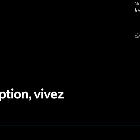
No
à 
ption, vivez