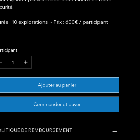
curité.
rée
: 10 explorations -
Prix
: 600€ / participant
rticipant
Ajouter au panier
Commander et payer
OLITIQUE DE REMBOURSEMENT