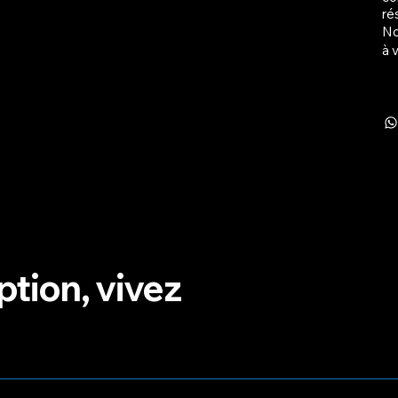
ré
No
à 
ption, vivez