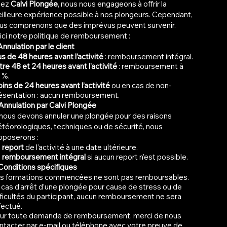
hez
Calvi Plongée
, nous nous engageons à offrir la
illeure expérience possible à nos plongeurs. Cependant,
us comprenons que des imprévus peuvent survenir.
ici notre politique de remboursement :
Annulation par le client
us de 48 heures avant l’activité
: remboursement intégral.
tre 48 et 24 heures avant l’activité
: remboursement à
 %.
ins de 24 heures avant l’activité
ou en cas de non-
ésentation : aucun remboursement.
 Annulation par Calvi Plongée
 nous devons annuler une plongée pour des raisons
téorologiques, techniques ou de sécurité, nous
oposerons :
n
report
de l’activité à une date ultérieure.
n
remboursement intégral
si aucun report n’est possible.
 Conditions spécifiques
s formations commencées ne sont pas remboursables.
 cas d’arrêt d’une plongée pour cause de stress ou de
fficultés du participant, aucun remboursement ne sera
fectué.
ur toute demande de remboursement, merci de nous
ntacter par e-mail ou téléphone avec votre preuve de