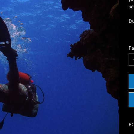
sé
Du
Pa
P