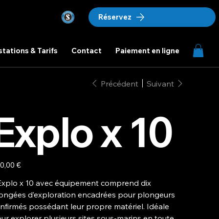
Réservez
stations & Tarifs
Contact
Paiement en ligne
Précédent
Suivant
Explo x 10
0,00 €
Explo x 10 avec équipement comprend dix
ongées d’exploration encadrées pour plongeurs
nfirmés possédant leur propre matériel. Idéale
ur explorer plusieurs sites sous-marins en toute