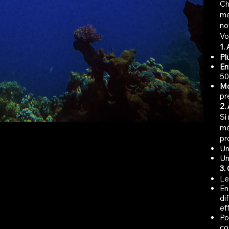
C
me
no
Vo
1. 
Pl
En
50
Mo
pr
2.
Si
mé
pr
U
U
3.
Le
En
di
ef
Po
co