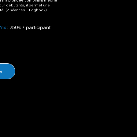
n à la plongée combinant théorie
pour débutants, il permet une
té. (2 Séances + Logbook)
Prix
: 250€ / participant
er