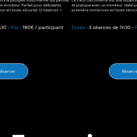
tion à la plongée sous-marine qui permet
Le Pack Découverte est une initiatio
n moniteur. Parfait pour débutants,
et pratique avec un moniteur. Idéal 
on en toute sécurité. (2 Séances +
première immersion en toute sécuri
h30 -
Prix
: 180€ / participant
Durée
: 3 séances de 1h30 -
éserver
Réserv