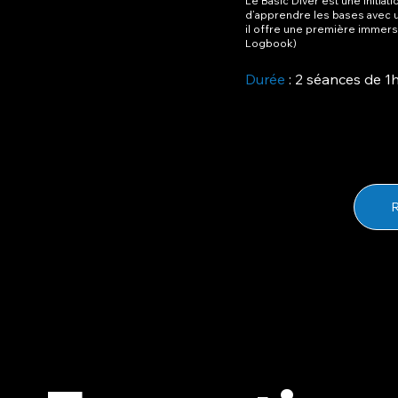
Le Basic Diver est une initia
d’apprendre les bases avec u
il offre une première immersi
Logbook)
Durée
: 2 séances de 1
R