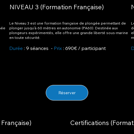
NIVEAU 3 (Formation Française)
Le Niveau 3 est une formation française de plongée permettant de
L
née
plonger jusqu'à 60 mètres en autonomie (PA60). Destinée aux
d
plongeurs expérimentés, elle offre une grande liberté sous-marine
e
en toute sécurité.
m
Durée
: 9 séances -
Prix
: 690€ / participant
D
Réserver
 Française)
Certifications (Format