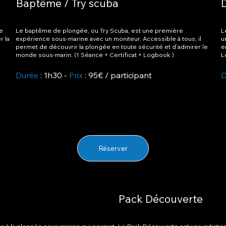
Baptême / Try scuba
ce
Le baptême de plongée, ou Try Scuba, est une première
L
r la
expérience sous-marine avec un moniteur. Accessible à tous, il
u
permet de découvrir la plongée en toute sécurité et d’admirer le
e
monde sous-marin. (1 Séance + Certificat + Logbook )
L
Durée
: 1h30 -
Prix
: 95€ / participant
D
Réserver
Pack Découverte